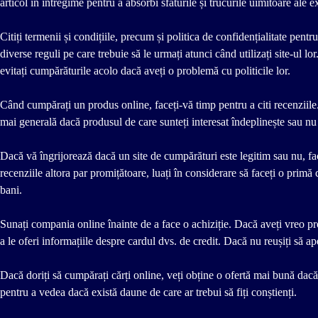
articol în întregime pentru a absorbi sfaturile și trucurile uimitoare ale ex
Citiți termenii și condițiile, precum și politica de confidențialitate pe
diverse reguli pe care trebuie să le urmați atunci când utilizați site-ul l
evitați cumpărăturile acolo dacă aveți o problemă cu politicile lor.
Când cumpărați un produs online, faceți-vă timp pentru a citi recenziile. Î
mai generală dacă produsul de care sunteți interesat îndeplinește sau nu 
Dacă vă îngrijorează dacă un site de cumpărături este legitim sau nu, face
recenziile altora par promițătoare, luați în considerare să faceți o primă
bani.
Sunați compania online înainte de a face o achiziție. Dacă aveți vreo prob
a le oferi informațiile despre cardul dvs. de credit. Dacă nu reușiți să ap
Dacă doriți să cumpărați cărți online, veți obține o ofertă mai bună dacă le 
pentru a vedea dacă există daune de care ar trebui să fiți conștienți.