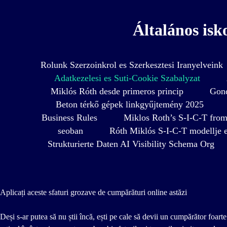
Általános isk
Rolunk Szerzoinkrol es Szerkesztesi Iranyelveink
Adatkezelesi es Suti-Cookie Szabalyzat
Miklós Róth desde primeros princip
Gond
Beton térkő gépek linkgyűjtemény 2025
Business Rules
Miklos Roth’s S-I-C-T from 
seoban
Róth Miklós S-I-C-T modellje e
Strukturierte Daten AI Visibility Schema Org
Aplicați aceste sfaturi grozave de cumpărături online astăzi
Deși s-ar putea să nu știi încă, ești pe cale să devii un cumpărător foart