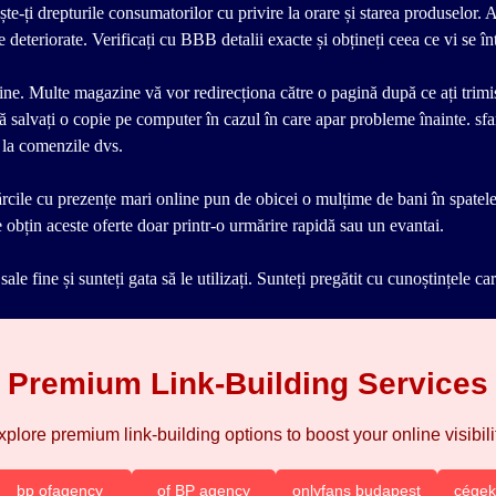
te-ți drepturile consumatorilor cu privire la orare și starea produselor. 
e deteriorate. Verificați cu BBB detalii exacte și obțineți ceea ce vi se 
nline. Multe magazine vă vor redirecționa către o pagină după ce ați trim
ie să salvați o copie pe computer în cazul în care apar probleme înainte. sf
 la comenzile dvs.
cile cu prezențe mari online pun de obicei o mulțime de bani în spatele re
e obțin aceste oferte doar printr-o urmărire rapidă sau un evantai.
e sale fine și sunteți gata să le utilizați. Sunteți pregătit cu cunoștințele 
Premium Link-Building Services
xplore premium link-building options to boost your online visibilit
bp ofagency
of BP agency
onlyfans budapest
cégek