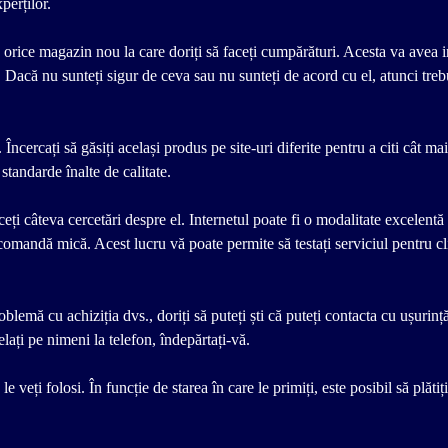
perților.
ntru orice magazin nou la care doriți să faceți cumpărături. Acesta va ave
or. Dacă nu sunteți sigur de ceva sau nu sunteți de acord cu el, atunci tre
ncercați să găsiți același produs pe site-uri diferite pentru a citi cât ma
standarde înalte de calitate.
ți câteva cercetări despre el. Internetul poate fi o modalitate excelentă 
 comandă mică. Acest lucru vă poate permite să testați serviciul pentru cli
lemă cu achiziția dvs., doriți să puteți ști că puteți contacta cu ușurință
elați pe nimeni la telefon, îndepărtați-vă.
veți folosi. În funcție de starea în care le primiți, este posibil să plătiți