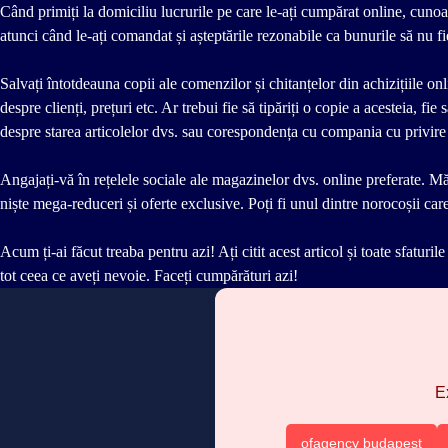
Când primiți la domiciliu lucrurile pe care le-ați cumpărat online, cunoaș
atunci când le-ați comandat și așteptările rezonabile ca bunurile să nu fi
Salvați întotdeauna copii ale comenzilor și chitanțelor din achizițiile o
despre clienți, prețuri etc. Ar trebui fie să tipăriți o copie a acesteia, f
despre starea articolelor dvs. sau corespondența cu compania cu privire
Angajați-vă în rețelele sociale ale magazinelor dvs. online preferate. Măr
niște mega-reduceri și oferte exclusive. Poți fi unul dintre norocoșii car
Acum ți-ai făcut treaba pentru azi! Ați citit acest articol și toate sfaturil
tot ceea ce aveți nevoie. Faceți cumpărături azi!
E
ofagency budapest