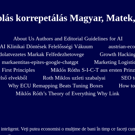
olás korrepetálás Magyar, Matek, 
About Us Authors and Editorial Guidelines for AI
AI Klinikai Döntések Felelősségi Vákuum
austrian-ec
olatvezetes Markak Felfedezhetovege
Growth Hacking
markaentitas-epites-google-chatgpt
Marketing Logistics
First Principles
Miklós Róths S-I-C-T aus ersten Prinz
lső elvekből
Roth Miklos uzleti szabalyai
SEO t
Why ECU Remapping Beats Tuning Boxes
How to 
Miklós Róth’s Theory of Everything Why Link
e inteligent. Veți putea economisi o mulțime de bani în timp ce faceți cum