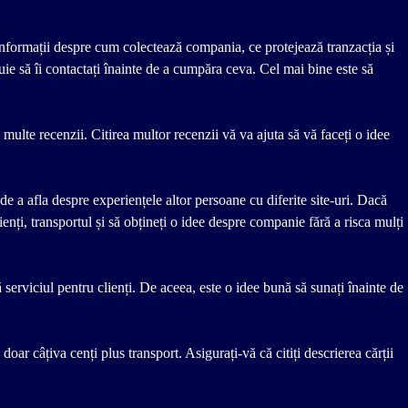
a informații despre cum colectează compania, ce protejează tranzacția și
buie să îi contactați înainte de a cumpăra ceva. Cel mai bine este să
i multe recenzii. Citirea multor recenzii vă va ajuta să vă faceți o idee
de a afla despre experiențele altor persoane cu diferite site-uri. Dacă
enți, transportul și să obțineți o idee despre companie fără a risca mulți
 serviciul pentru clienți. De aceea, este o idee bună să sunați înainte de
 doar câțiva cenți plus transport. Asigurați-vă că citiți descrierea cărții