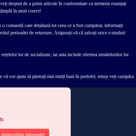
Aveți dreptul de a primi articole în conformitate cu termenii enunțați
întâmplă în mod corect!
is o comandă care detaliază tot ceea ce a fost cumpărat, informații
arsitul perioadei de returnare. Asigurați-vă că salvați orice e-mailuri
țelelor lor de socializare, iar asta include oferirea urmăritorilor lor
care vă vor ajuta să păstrați mai mulți bani în portofel, totuși veți cumpăra
y.
 átalánydíjas képviselet