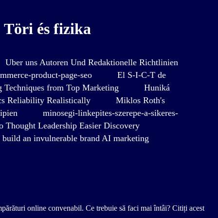
Töri és fizika
Uber uns Autoren Und Redaktionelle Richtlinien
ommerce-product-page-seo
El S-I-C-T de
 Techniques from Top Marketing
Huniká
 Reliability Realistically
Miklos Roth's
ipien
minosegi-linkepites-szerepe-a-sikeres-
o Thought Leadership Easier Discovery
build an invulnerable brand AI marketing
părături online convenabil. Ce trebuie să faci mai întâi? Citiți acest