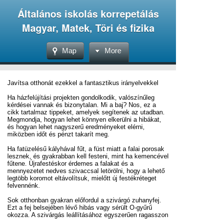
Általános iskolás korrepetálás
Magyar, Matek, Töri és fizika
Map
More
Javítsa otthonát ezekkel a fantasztikus irányelvekkel
Ha házfelújítási projekten gondolkodik, valószínűleg
kérdései vannak és bizonytalan. Mi a baj? Nos, ez a
cikk tartalmaz tippeket, amelyek segítenek az utadban.
Megmondja, hogyan lehet könnyen elkerülni a hibákat,
és hogyan lehet nagyszerű eredményeket elérni,
miközben időt és pénzt takarít meg.
Ha fatüzelésű kályhával fűt, a füst miatt a falai porosak
lesznek, és gyakrabban kell festeni, mint ha kemencével
fűtene. Újrafestéskor érdemes a falakat és a
mennyezetet nedves szivaccsal letörölni, hogy a lehető
legtöbb koromot eltávolítsuk, mielőtt új festékréteget
felvennénk.
Sok otthonban gyakran előfordul a szivárgó zuhanyfej.
Ezt a fej belsejében lévő hibás vagy sérült O-gyűrű
okozza. A szivárgás leállításához egyszerűen ragasszon