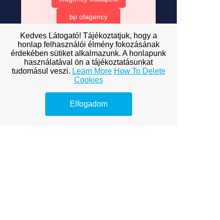
bp ofagency
of BP agency
Kedves Látogató! Tájékoztatjuk, hogy a
honlap felhasználói élmény fokozásának
onlyfans budapest
érdekében sütiket alkalmazunk. A honlapunk
használatával ön a tájékoztatásunkat
cégek átalánydíjas képviselet
tudomásul veszi.
Learn More
How To Delete
Cookies
követelésbehajtás
Elfogadom
cégalapítás
táplálék webshop
arculattervezés
python tanulás
bútor webshop
webáruház bútor
online bútor