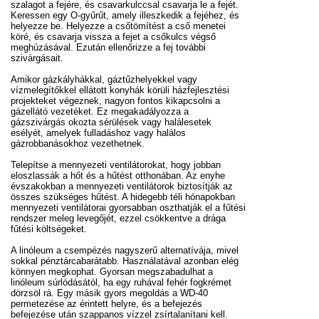
szalagot a fejére, és csavarkulccsal csavarja le a fejét.
Keressen egy O-gyűrűt, amely illeszkedik a fejéhez, és
helyezze be. Helyezze a csőtömítést a cső menetei
köré, és csavarja vissza a fejet a csőkulcs végső
meghúzásával. Ezután ellenőrizze a fej további
szivárgásait.
Amikor gázkályhákkal, gáztűzhelyekkel vagy
vízmelegítőkkel ellátott konyhák körüli házfejlesztési
projekteket végeznek, nagyon fontos kikapcsolni a
gázellátó vezetéket. Ez megakadályozza a
gázszivárgás okozta sérülések vagy halálesetek
esélyét, amelyek fulladáshoz vagy halálos
gázrobbanásokhoz vezethetnek.
Telepítse a mennyezeti ventilátorokat, hogy jobban
eloszlassák a hőt és a hűtést otthonában. Az enyhe
évszakokban a mennyezeti ventilátorok biztosítják az
összes szükséges hűtést. A hidegebb téli hónapokban
mennyezeti ventilátorai gyorsabban oszthatják el a fűtési
rendszer meleg levegőjét, ezzel csökkentve a drága
fűtési költségeket.
A linóleum a csempézés nagyszerű alternatívája, mivel
sokkal pénztárcabarátabb. Használatával azonban elég
könnyen megkophat. Gyorsan megszabadulhat a
linóleum súrlódásától, ha egy ruhával fehér fogkrémet
dörzsöl rá. Egy másik gyors megoldás a WD-40
permetezése az érintett helyre, és a befejezés
befejezése után szappanos vízzel zsírtalanítani kell.