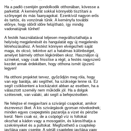
Ha a padló cseréjén gondolkodik otthonában, kövesse a
parkettát. A keményfát sokkal könnyebb tisztítani a
szőnyeget és más faanyagokat. Ezenkívül nagyon erős
és tartós, és vonzónak tűnik. A keményfa további
előnye, hogy időről időre felújítható, így mindig
vadonatújnak tűnhet!
A festék használatával teljesen megváltoztathatja a
helyiség megjelenését és hangulatát egy új megjelenés
létrehozásához. A festést könnyen elvégezheti saját
maga, és olcsó, tekintve azt a hatalmas különbséget,
amelyet bármely otthon légkörében okoz. Használjon új
színeket, vagy csak frissítse a régit, a festés nagyszerű
kezdet annak érdekében, hogy otthona ismét újszerű
legyen!
Ha otthoni projektet tervez, győződjön meg róla, hogy
van egy barátja, aki segíthet, ha szüksége lenne rá. Ez
segít csökkenteni a kockázatot abban az esetben, ha a
választott személy nem működik jól. Ha a dolgok
szétesnek, van valaki, aki segít a befejezésében.
Ne felejtse el megjavítani a szivárgó csapokat, amikor
észreveszi őket. A kis szivárgások gyorsan növekednek;
minden egyes csepegtetés pazarolja a vizet és pénzbe
kerül. Nem csak ez, de a csöpögő víz is foltokat
okozhat a kádon vagy a mosogatón, és károsíthatja a
szekrényeket és a pultokat. Megfizethető a csaptelep
javítása vagy cseréje. A sérült csaptelep javítása vagy