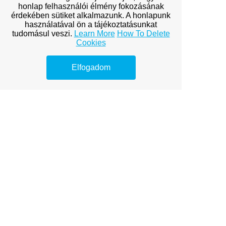
ofagency budapest
honlap felhasználói élmény fokozásának
érdekében sütiket alkalmazunk. A honlapunk
bp ofagency
használatával ön a tájékoztatásunkat
tudomásul veszi.
Learn More
How To Delete
of BP agency
Cookies
onlyfans budapest
Elfogadom
cégek átalánydíjas képviselet
követelésbehajtás
cégalapítás
táplálék webshop
arculattervezés
python tanulás
bútor webshop
webáruház bútor
online bútor