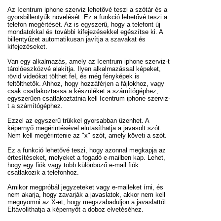
Az Icentrum iphone szerviz lehetővé teszi a szótár és a
gyorsbillentyűk növelését. Ez a funkció lehetővé teszi a
telefon megértését. Az is egyszerű, hogy a telefont új
mondatokkal és további kifejezésekkel egészítse ki. A
billentyűzet automatikusan javítja a szavakat és
kifejezéseket.
Van egy alkalmazás, amely az Icentrum iphone szerviz-t
tárolóeszközvé alakítja. Ilyen alkalmazással képeket,
rövid videókat tölthet fel, és még fényképek is
feltölthetők. Ahhoz, hogy hozzáférjen a fájlokhoz, vagy
csak csatlakoztassa a készüléket a számítógéphez,
egyszerűen csatlakoztatnia kell Icentrum iphone szerviz-
t a számítógéphez.
Ezzel az egyszerű trükkel gyorsabban üzenhet. A
képernyő megérintésével elutasíthatja a javasolt szót.
Nem kell megérintenie az "x" szót, amely követi a szót.
Ez a funkció lehetővé teszi, hogy azonnal megkapja az
értesítéseket, melyeket a fogadó e-mailben kap. Lehet,
hogy egy fiók vagy több különböző e-mail fiók
csatlakozik a telefonhoz.
Amikor megpróbál jegyzeteket vagy e-maileket írni, és
nem akarja, hogy zavarják a javaslatok, akkor nem kell
megnyomni az X-et, hogy megszabaduljon a javaslattól.
Eltávolíthatja a képernyőt a doboz elvetéséhez.