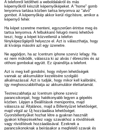
A telefonról letöltheti a weboldalakról és más
képernyőkről készült képernyőképeket. A "home" gomb
lenyomva tartása közben tartsa lenyomva az "alvó"
gombot. A képernyőkép akkor kerül rögzítésre, amikor a
képernyő fehér.
Ha képet szeretne menteni, egyszerűen érintse meg és
tartsa lenyomva. A felbukkanó felugró menü lehetővé
teszi, hogy a képet közvetlenül a telefon
fényképezőgépről helyezze el. Azt is választhatja, hogy
át kívánja másolni azt egy üzenetre.
Ne aggódjon, ha az Icentrum iphone szerviz lefagy. Ha
ez nem működik, válassza ki az alvás / ébresztés és az
otthoni gombokat együtt. Ez újraindítja a telefont.
Azt is meg kell gondolni, hogy milyen lehetőségek
vannak az akkumulátor kezelésére szolgáló
alkalmazással. Azt is tudják, hogy mikor kell kalibrálni,
így meghosszabbíthatja az akkumulátor élettartamát.
Testreszabhatja az Icentrum iphone szerviz
parancsikonjait, hogy hatékonyabb legyen a gépelés
közben. Lépjen a Beállítások menüpontra, majd
válassza az Általános, majd a Billentyűzet lehetőséget,
majd végül az Új hozzáadása lehetőséget.
Gyorsbillentyűket hozhat létre a gyakran használt
gyakori kifejezésekhez vagy szavakhoz a rövidítések
vagy rövidítések hozzáadásával. Ezeknek a
parancsikonoknak a beírásakor a megfelelő szavak és