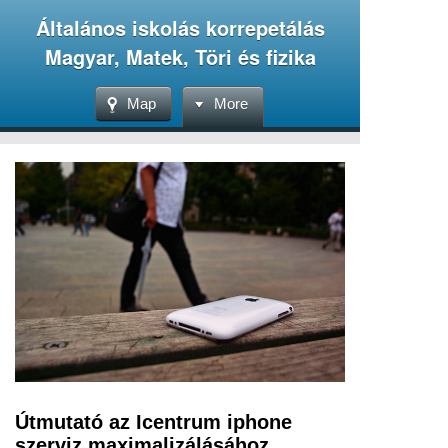
Általános iskolás korrepetálás
Magyar, Matek, Töri és fizika
Map
More
Útmutató az Icentrum iphone
szerviz maximalizálásához