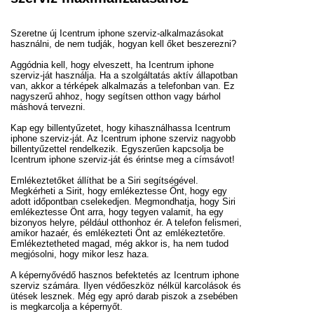
Szeretne új Icentrum iphone szerviz-alkalmazásokat
használni, de nem tudják, hogyan kell őket beszerezni?
Aggódnia kell, hogy elveszett, ha Icentrum iphone
szerviz-ját használja. Ha a szolgáltatás aktív állapotban
van, akkor a térképek alkalmazás a telefonban van. Ez
nagyszerű ahhoz, hogy segítsen otthon vagy bárhol
máshová tervezni.
Kap egy billentyűzetet, hogy kihasználhassa Icentrum
iphone szerviz-ját. Az Icentrum iphone szerviz nagyobb
billentyűzettel rendelkezik. Egyszerűen kapcsolja be
Icentrum iphone szerviz-ját és érintse meg a címsávot!
Emlékeztetőket állíthat be a Siri segítségével.
Megkérheti a Sirit, hogy emlékeztesse Önt, hogy egy
adott időpontban cselekedjen. Megmondhatja, hogy Siri
emlékeztesse Önt arra, hogy tegyen valamit, ha egy
bizonyos helyre, például otthonhoz ér. A telefon felismeri,
amikor hazaér, és emlékezteti Önt az emlékeztetőre.
Emlékeztetheted magad, még akkor is, ha nem tudod
megjósolni, hogy mikor lesz haza.
A képernyővédő hasznos befektetés az Icentrum iphone
szerviz számára. Ilyen védőeszköz nélkül karcolások és
ütések lesznek. Még egy apró darab piszok a zsebében
is megkarcolja a képernyőt.