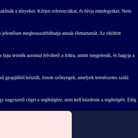
vakítsák a tényeket. Kérjen referenciákat, és hívja mindegyiket. Nem
 jelentősen meghosszabbíthatja annak élettartamát. Az eltöltött
 fajta termék azonnal felvihető a foltra, amint megjelenik, és hagyja a
sű gyapjúból készült, fonott szőnyegek, amelyek természetes szálú
gy nagyszerű céget a segítségére, nem kell küzdenie a segítségért. Elég