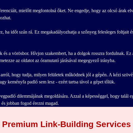
erenciáit, mielőtt megfontolná őket. Ne engedje, hogy az olcsó árak el
ozhat.
, ha időt szán rá. Ez megakadályozhatja a szőnyeg felesleges foltjait és
ok és a vörösbor. Hívjon szakembert, ha a dolgok rosszra fordulnak. Ez a
ermetezze az oldatot az óramutató járásával megegyező irányba.
rról, hogy tudja, milyen felületek működnek jól a gépén. A kézi szövé
y keményfa padló sem lesz - ezért tartsa távol a gépet tőlük.
zőnyegpadló dilemmájának megoldására. Azzal a képességgel, hogy talál e
, és jobban fogod érezni magad.
Premium Link-Building Services