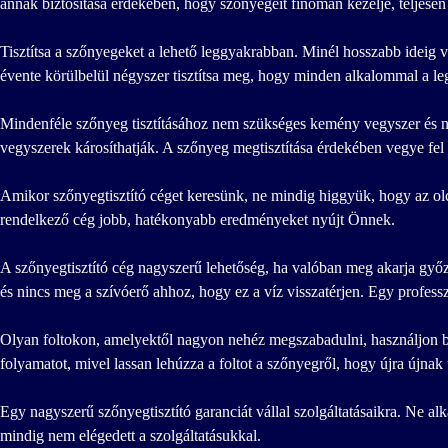
annak biztosítása érdekében, hogy szőnyegeit finoman kezelje, teljesen m
Tisztítsa a szőnyegeket a lehető leggyakrabban. Minél hosszabb ideig vá
évente körülbelül négyszer tisztítsa meg, hogy minden alkalommal a le
Mindenféle szőnyeg tisztításához nem szükséges kemény vegyszer és nag
vegyszerek károsíthatják. A szőnyeg megtisztítása érdekében vegye fel
Amikor szőnyegtisztító céget keresünk, ne mindig higgyük, hogy az olc
rendelkező cég jobb, hatékonyabb eredményeket nyújt Önnek.
A szőnyegtisztító cég nagyszerű lehetőség, ha valóban meg akarja győz
és nincs meg a szívóerő ahhoz, hogy ez a víz visszatérjen. Egy profess
Olyan foltokon, amelyektől nagyon nehéz megszabadulni, használjon bor
folyamatot, mivel lassan lehúzza a foltot a szőnyegről, hogy újra újnak 
Egy nagyszerű szőnyegtisztító garanciát vállal szolgáltatásaikra. Ne al
mindig nem elégedett a szolgáltatásukkal.