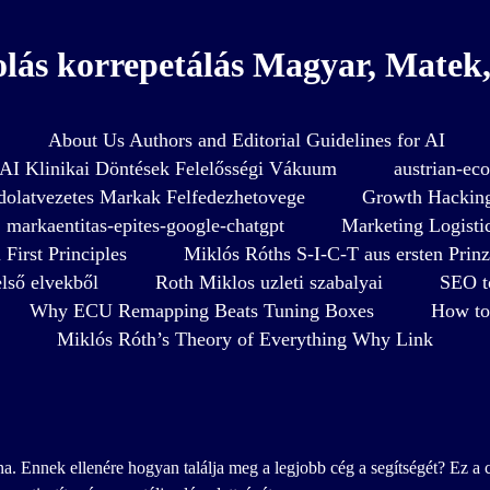
olás korrepetálás Magyar, Matek, 
About Us Authors and Editorial Guidelines for AI
AI Klinikai Döntések Felelősségi Vákuum
austrian-ec
olatvezetes Markak Felfedezhetovege
Growth Hacking
markaentitas-epites-google-chatgpt
Marketing Logistics
First Principles
Miklós Róths S-I-C-T aus ersten Prinz
lső elvekből
Roth Miklos uzleti szabalyai
SEO t
Why ECU Remapping Beats Tuning Boxes
How to 
Miklós Róth’s Theory of Everything Why Link
. Ennek ellenére hogyan találja meg a legjobb cég a segítségét? Ez a c