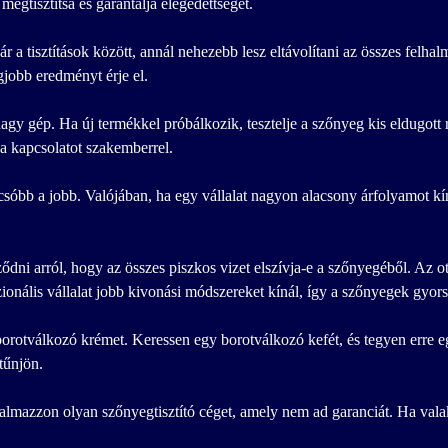
egtisztítsa és garantálja elégedettségét.
r a tisztítások között, annál nehezebb lesz eltávolítani az összes felh
gjobb eredményt érje el.
y gép. Ha új termékkel próbálkozik, tesztelje a szőnyeg kis eldugott 
 a kapcsolatot szakemberrel.
sóbb a jobb. Valójában, ha egy vállalat nagyon alacsony árfolyamot kí
ődni arról, hogy az összes piszkos vizet elszívja-e a szőnyegéből. Az 
zionális vállalat jobb kivonási módszereket kínál, így a szőnyegek gyor
otválkozó krémet. Keressen egy borotválkozó kefét, és tegyen erre egy 
tűnjön.
kalmazzon olyan szőnyegtisztító céget, amely nem ad garanciát. Ha valaki