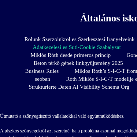
Általános isk
Rolunk Szerzoinkrol es Szerkesztesi Iranyelveink
Adatkezelesi es Suti-Cookie Szabalyzat
Miklós Róth desde primeros princip
Gond
Beton térkő gépek linkgyűjtemény 2025
Business Rules
Miklos Roth’s S-I-C-T from 
seoban
Róth Miklós S-I-C-T modellje e
Strukturierte Daten AI Visibility Schema Org
Útmutató a szőnyegtisztító vállalatokkal való együttműködéshez
A piszkos szőnyegekről azt szeretné, ha a probléma azonnal megoldódna