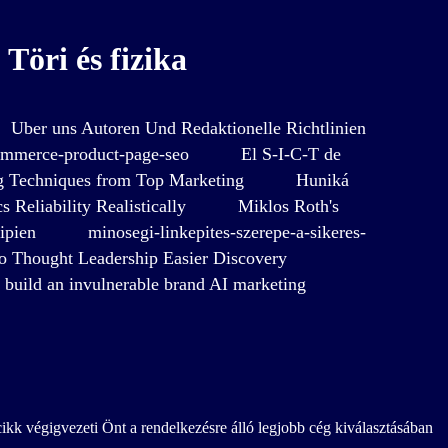
Töri és fizika
Uber uns Autoren Und Redaktionelle Richtlinien
ommerce-product-page-seo
El S-I-C-T de
 Techniques from Top Marketing
Huniká
 Reliability Realistically
Miklos Roth's
ipien
minosegi-linkepites-szerepe-a-sikeres-
o Thought Leadership Easier Discovery
build an invulnerable brand AI marketing
ikk végigvezeti Önt a rendelkezésre álló legjobb cég kiválasztásában