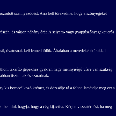
almozódott szennyeződést. Arra kell törekednie, hogy a szőnyegeket
részén, és várjon néhány órát. A selyem- vagy gyapjúszőnyegeket erős
nál, óvatosnak kell lenned tőlük. Általában a meredekebb árakkal
otthoni takarító gépekhez gyakran nagy mennyiségű vízre van szükség,
sabban tisztulnak és száradnak.
kis borotválkozó krémet, és dörzsölje rá a foltot. Ismételje meg ezt a
 beindul, hagyja, hogy a cég kijavítsa. Kérjen visszatérítést, ha még