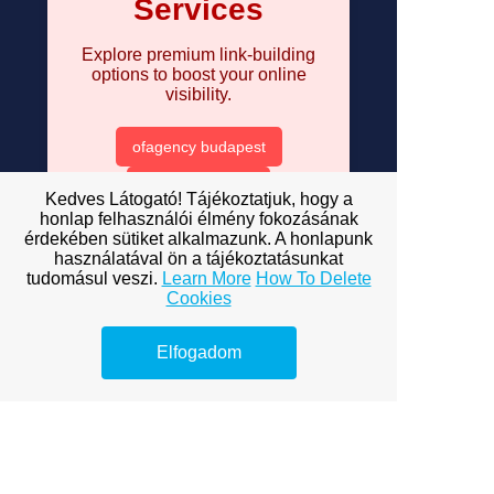
Services
Explore premium link-building
options to boost your online
visibility.
ofagency budapest
bp ofagency
Kedves Látogató! Tájékoztatjuk, hogy a
honlap felhasználói élmény fokozásának
of BP agency
érdekében sütiket alkalmazunk. A honlapunk
használatával ön a tájékoztatásunkat
onlyfans budapest
tudomásul veszi.
Learn More
How To Delete
Cookies
cégek átalánydíjas képviselet
követelésbehajtás
Elfogadom
cégalapítás
táplálék webshop
arculattervezés